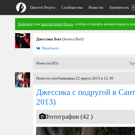
Danveri Project
Сообщества
Новости
Активность
+
Войдите
или
зарегистрируйтесь
, чтобы оставлять комментарии к но
Джессика Бил
(Jessica Biel)
Вконтакте
Новости (85)
Хр
Новость опубликована 22 марта 2013 в 12:30
Джессика с подругой в Сан
2013)
Фотографии (42 )