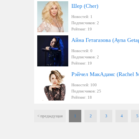
Шер (Cher)
Новостей: 1
Подписчиков: 2
Рейтинг: 19
Айна Гетагазова (Ayna Geta
Новостей: 0
Подписчиков: 2
Рейтинг: 19
Рэйчел МакАдамс (Rachel 
Новостей: 100
Подписчиков: 25
Рейтинг: 18
< предыдущая
1
2
3
4
5