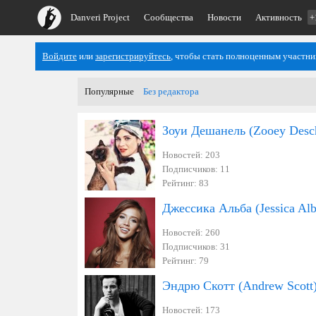
Danveri Project
Сообщества
Новости
Активность
+
Войдите
или
зарегистрируйтесь
, чтобы стать полноценным участни
Популярные
Без редактора
Зоуи Дешанель (Zooey Desc
Новостей: 203
Подписчиков: 11
Рейтинг: 83
Джессика Альба (Jessica Alb
Новостей: 260
Подписчиков: 31
Рейтинг: 79
Эндрю Скотт (Andrew Scott
Новостей: 173