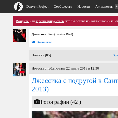
Danveri Project
Сообщества
Новости
Активность
+
Войдите
или
зарегистрируйтесь
, чтобы оставлять комментарии к но
Джессика Бил
(Jessica Biel)
Вконтакте
Новости (85)
Хр
Новость опубликована 22 марта 2013 в 12:30
Джессика с подругой в Сан
2013)
Фотографии (42 )