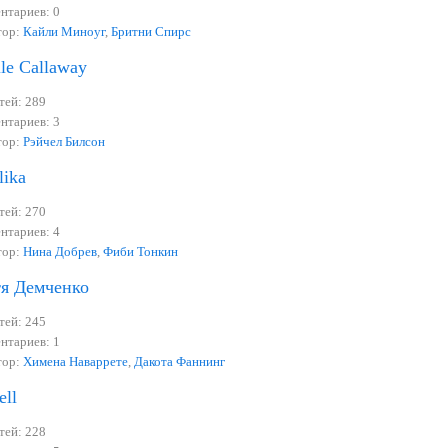
нтариев: 0
тор:
Кайли Миноуг
,
Бритни Спирс
lle Callaway
тей: 289
нтариев: 3
тор:
Рэйчел Билсон
lika
тей: 270
нтариев: 4
тор:
Нина Добрев
,
Фиби Тонкин
я Демченко
тей: 245
нтариев: 1
тор:
Химена Наваррете
,
Дакота Фаннинг
ell
тей: 228