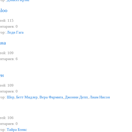
loo
тей: 115
нтариев: 0
тор:
Леди Гага
ана
тей: 109
нтариев: 6
ен
тей: 109
нтариев: 0
тор:
Шер
,
Бетт Мидлер
,
Вера Фармига
,
Джонни Депп
,
Лиам Нисон
тей: 106
нтариев: 0
тор:
Тайра Бэнкс