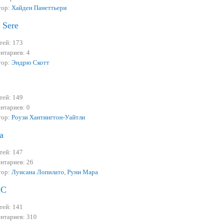
тор:
Хайден Панеттьери
 Sere
тей: 173
нтариев: 4
тор:
Эндрю Скотт
тей: 149
нтариев: 0
тор:
Роузи Хантингтон-Уайтли
a
тей: 147
нтариев: 26
тор:
Луисана Лопилато
,
Руни Мара
iC
тей: 141
нтариев: 310