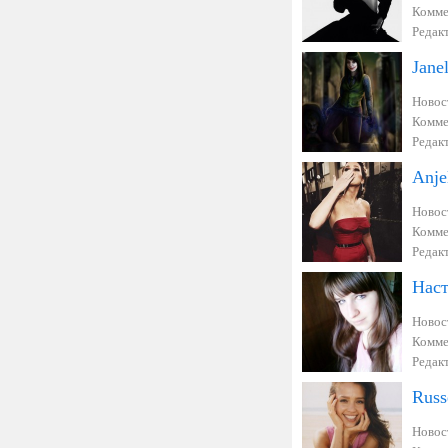
Комме
Редак
Jane
Новос
Комме
Редак
Anje
Новос
Комме
Редак
Наст
Новос
Комме
Редак
Russ
Новос