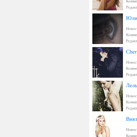
Комме
Редак
Юли
Новос
Комме
Редак
Сher
Новос
Комме
Редак
Лель
Новос
Комме
Редак
Викт
Новос
Комме