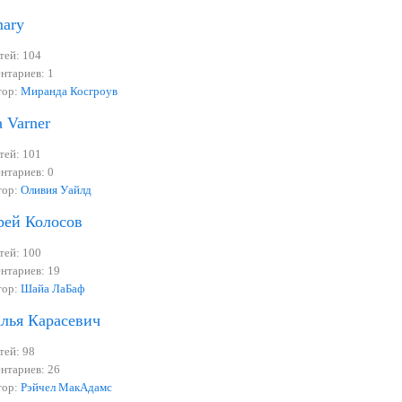
ary
тей: 104
нтариев: 1
тор:
Миранда Косгроув
 Varner
тей: 101
нтариев: 0
тор:
Оливия Уайлд
рей Колосов
тей: 100
нтариев: 19
тор:
Шайа ЛаБаф
лья Карасевич
тей: 98
нтариев: 26
тор:
Рэйчел МакАдамс