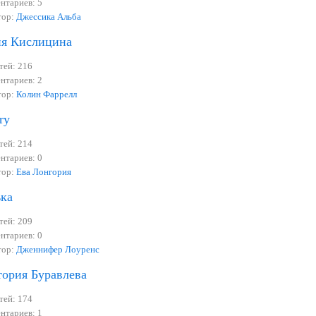
нтариев: 5
тор:
Джессика Альба
я Кислицина
тей: 216
нтариев: 2
тор:
Колин Фаррелл
ry
тей: 214
нтариев: 0
тор:
Ева Лонгория
ка
тей: 209
нтариев: 0
тор:
Дженнифер Лоуренс
ория Буравлева
тей: 174
нтариев: 1