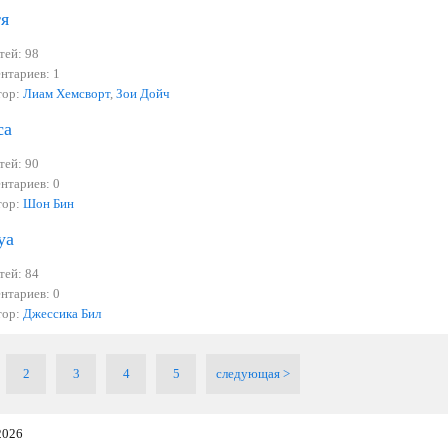
я
тей: 98
нтариев: 1
тор:
Лиам Хемсворт
,
Зои Дойч
са
тей: 90
нтариев: 0
тор:
Шон Бин
ya
тей: 84
нтариев: 0
тор:
Джессика Бил
2
3
4
5
cледующая >
2026