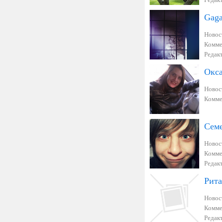
Gaga
Новос
Комме
Редак
Окс
Новос
Комме
Сем
Новос
Комме
Редак
Рита
Новос
Комме
Редак