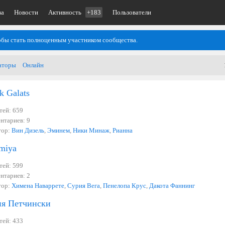
ва
Новости
Активность
+183
Пользователи
тобы стать полноценным участником сообщества.
аторы
Онлайн
k Galats
тей: 659
нтариев: 9
тор:
Вин Дизель
,
Эминем
,
Ники Минаж
,
Рианна
miya
тей: 599
нтариев: 2
тор:
Химена Наваррете
,
Cурия Вега
,
Пенелопа Крус
,
Дакота Фаннинг
ия Петчински
тей: 433