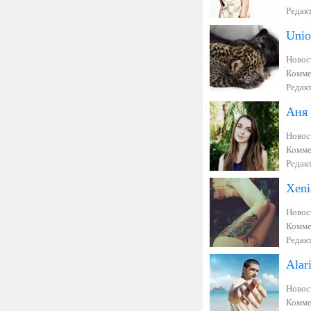
Редак
Unio
Новос
Комме
Редак
Аня
Новос
Комме
Редак
Xeni
Новос
Комме
Редак
Alar
Новос
Комме