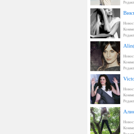
Редак
Вик
Новос
Комме
Редак
Ali
Новос
Комме
Редак
Vict
Новос
Комме
Редак
Али
Новос
Комме
Редак