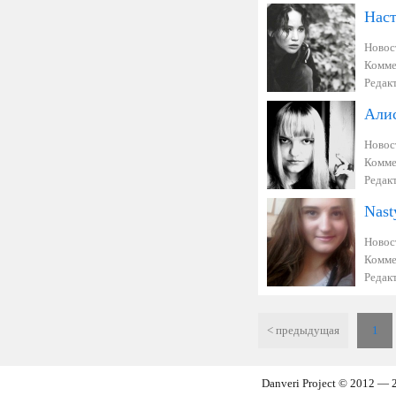
Наст
Новос
Комме
Редак
Али
Новос
Комме
Редак
Nast
Новос
Комме
Редак
< предыдущая
1
Danveri Project © 2012 — 