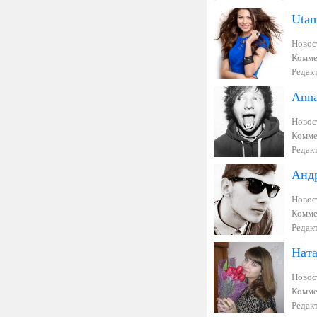
Utam
Новос
Комме
Редак
Anna
Новос
Комме
Редак
Анд
Новос
Комме
Редак
Ната
Новос
Комме
Редак