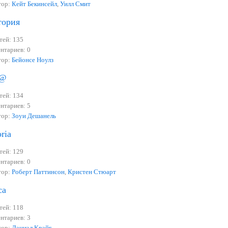
тор:
Кейт Бекинсейл
,
Уилл Смит
тория
тей: 135
нтариев: 0
тор:
Бейонсе Ноулз
n@
тей: 134
нтариев: 5
тор:
Зоуи Дешанель
oria
тей: 129
нтариев: 0
тор:
Роберт Паттинсон
,
Кристен Стюарт
са
тей: 118
нтариев: 3
тор:
Дэниэл Крэйг