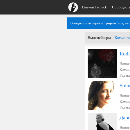
Danveri Project
Сообщест
Войдите
или
зарегистрируйтесь
, ч
Ньюсмейкеры
Коммент
Rodi
Новос
Комме
Редак
Solo
Новос
Комме
Редак
Дар
Новос