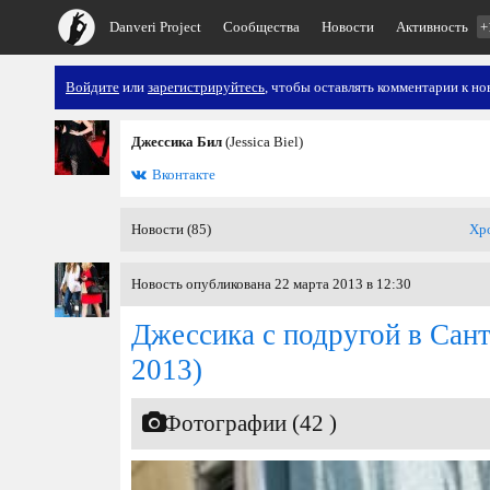
Danveri Project
Сообщества
Новости
Активность
+
Войдите
или
зарегистрируйтесь
, чтобы оставлять комментарии к но
Джессика Бил
(Jessica Biel)
Вконтакте
Новости (85)
Хр
Новость опубликована 22 марта 2013 в 12:30
Джессика с подругой в Сан
2013)
Фотографии (42 )