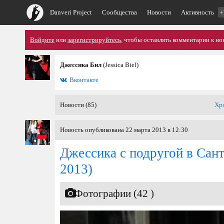
Danveri Project
Сообщества
Новости
Активность
+
Войдите
или
зарегистрируйтесь
, чтобы оставлять комментарии к но
Джессика Бил
(Jessica Biel)
Вконтакте
Новости (85)
Хр
Новость опубликована 22 марта 2013 в 12:30
Джессика с подругой в Сан
2013)
Фотографии (42 )