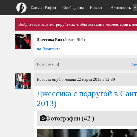
Danveri Project
Сообщества
Новости
Активность
+
Войдите
или
зарегистрируйтесь
, чтобы оставлять комментарии к но
Джессика Бил
(Jessica Biel)
Вконтакте
Новости (85)
Хр
Новость опубликована 22 марта 2013 в 12:30
Джессика с подругой в Сан
2013)
Фотографии (42 )