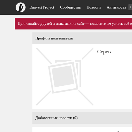
Danveri Project
Сообщества
Новости
Активность
+
Приглашайте друзей и знакомых на сайт — помогите им узнать всё о
Профиль пользователя
Серега
Добавленные новости (0)