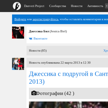
Danveri Project
Сообщества
Новости
Активность
+
Войдите
или
зарегистрируйтесь
, чтобы оставлять комментарии к но
Джессика Бил
(Jessica Biel)
Вконтакте
Новости (85)
Хр
Новость опубликована 22 марта 2013 в 12:30
Джессика с подругой в Сан
2013)
Фотографии (42 )