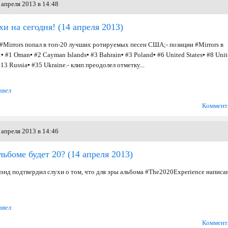
апреля 2013 в 14:48
и на сегодня!
(14 апреля 2013)
 #Mirrors попал в топ-20 лучших ротируемых песен США;- позиции #Mirrors в
 #1 Oman▪ #2 Cayman Islands▪ #3 Bahrain▪ #3 Poland▪ #6 United States▪ #8 Uni
 Russia▪ #35 Ukraine. - клип преодолел отметку...
авел
Коммент
апреля 2013 в 14:46
льбоме будет 20?
(14 апреля 2013)
энд подтвердил слухи о том, что для эры альбома #The2020Experience написа
авел
Коммент