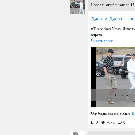
Новость опубликована 15 
Джас и Джесс - фо
#TimberlakeNews: Джасти
апреля.
Читать далее
12 фото
Опубликовал материал:
П
0
7071
0