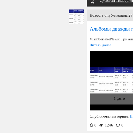
Джастин Тимберле
Новость опубликована 27 
Альбомы дважды 
#TimberlakeNews: Три ал
Читать далее
1 фото
Опубликовал материал:
П
0
1246
0