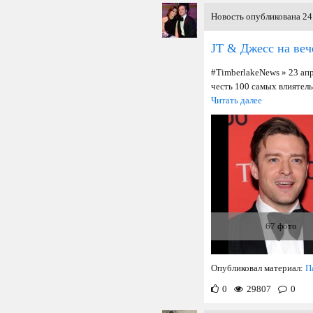
Новость опубликована 24 
JT & Джесс на ве
#TimberlakeNews » 23 ап
честь 100 самых влиятел
Читать далее
67 фото
Опубликовал материал:
П
0
29807
0