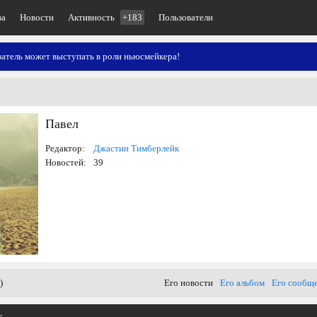
ва
Новости
Активность
+183
Пользователи
атель может выступать в роли ньюсмейкера!
Павел
Редактор:
Джастин Тимберлейк
Новостей:
39
)
Его новости
Его альбом
Его сообщ