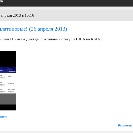
йк
апреля 2013 в 15:16
платиновые!
(26 апреля 2013)
ьбома JT имеют дважды платиновый статус в США на RIAA.
авел
Коммент