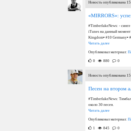
Новость опубликована 15 
«MIRRORS»: успех
#TimberlakeNews: - сингл
iTunes на данный момент:▪
Kingdom▪ #10 Germany▪ #13
Читать далее
Опубликовал материал:
П
0
880
0
Новость опубликована 15 
Песен на втором а
#TimberlakeNews: Тимбал
около 30 песен.
Читать далее
Опубликовал материал:
П
1
845
0