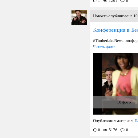
1
1291
0
Новость опубликована 10 
Конференция в Бе
#TimberlakeNews: конфере
Читать далее
10 фото
Опубликовал материал:
П
0
5176
0