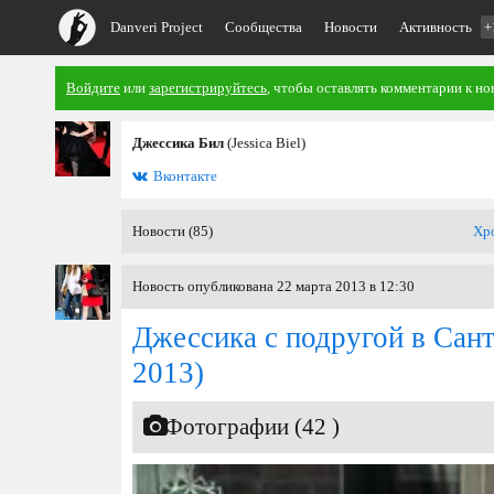
Danveri Project
Сообщества
Новости
Активность
+
Войдите
или
зарегистрируйтесь
, чтобы оставлять комментарии к но
Джессика Бил
(Jessica Biel)
Вконтакте
Новости (85)
Хр
Новость опубликована 22 марта 2013 в 12:30
Джессика с подругой в Сан
2013)
Фотографии (42 )