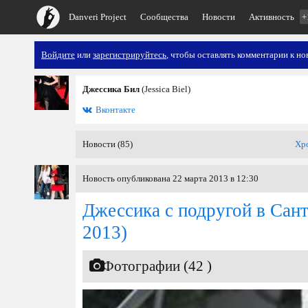
Danveri Project
Сообщества
Новости
Активность
+
Войдите
или
зарегистрируйтесь
, чтобы оставлять комментарии к но
Джессика Бил
(Jessica Biel)
Вконтакте
Новости (85)
Хр
Новость опубликована 22 марта 2013 в 12:30
Джессика с подругой в Сан
2013)
Фотографии (42 )