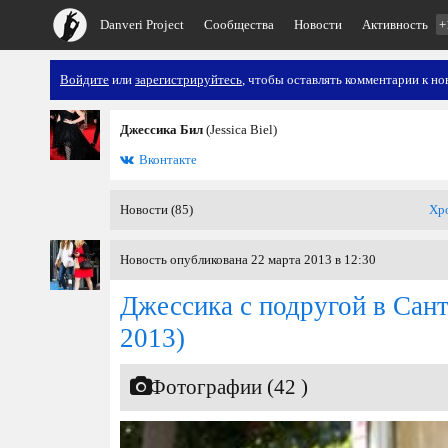
Danveri Project
Сообщества
Новости
Активность
+
Войдите
или
зарегистрируйтесь
, чтобы оставлять комментарии к но
Джессика Бил
(Jessica Biel)
Вконтакте
Новости (85)
Хр
Новость опубликована 22 марта 2013 в 12:30
Джессика с подругой в Сан
2013)
Фотографии (42 )