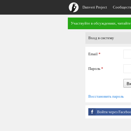
Danveri Project
Сообщест
Участвуйте в обсуждениях, читайте
Вход в систему
Email
*
Пароль
*
В
Восстановить пароль
Войти через Facebo