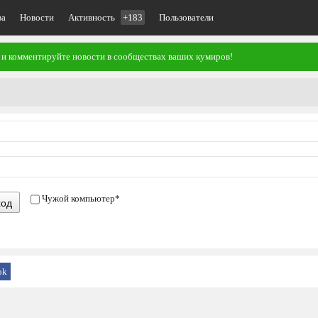
ва
Новости
Активность
+183
Пользователи
 и комментируйте новости в сообществах ваших кумиров!
Чужой компьютер
*
ход
ok