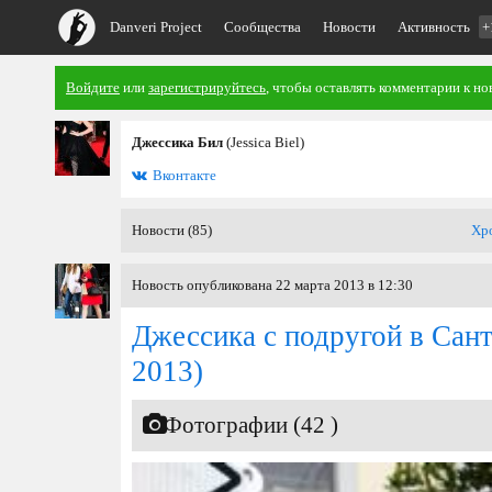
Danveri Project
Сообщества
Новости
Активность
+
Войдите
или
зарегистрируйтесь
, чтобы оставлять комментарии к но
Джессика Бил
(Jessica Biel)
Вконтакте
Новости (85)
Хр
Новость опубликована 22 марта 2013 в 12:30
Джессика с подругой в Сан
2013)
Фотографии (42 )