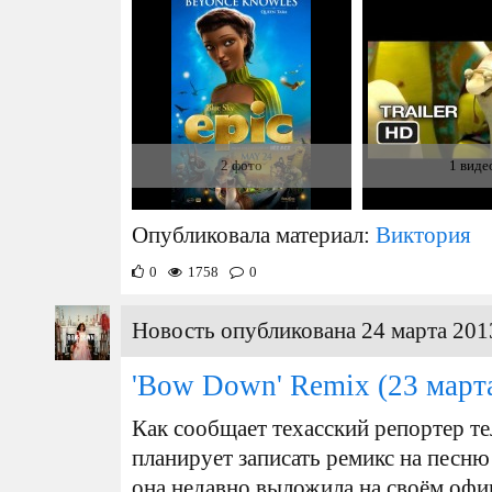
2 фото
1 виде
Опубликовала материал:
Виктория
0
1758
0
Новость опубликована 24 марта 201
'Bow Down' Remix
(23 март
Как сообщает техасский репортер т
планирует записать ремикс на песню
она недавно выложила на своём офиц