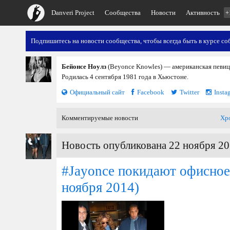
Danveri Project
Сообщества
Новости
Активность
+
Подпишитесь на новости сообщества, чтобы всегда быть в курсе со
Бейонсе Ноулз
(Beyonce Knowles) — американская певица
Родилась 4 сентября 1981 года в Хьюстоне.
Официальный сайт
Facebook
Twitter
Insta
Комментируемые новости
Хр
Новость опубликована 22 ноября 20
#Jayonce покидают офисное
ноября 2014)