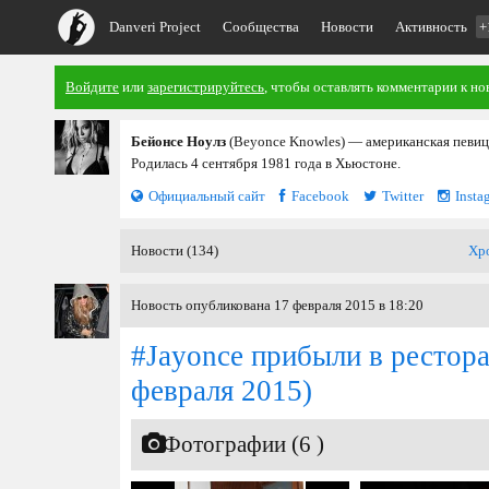
Danveri Project
Сообщества
Новости
Активность
+
Войдите
или
зарегистрируйтесь
, чтобы оставлять комментарии к но
Бейонсе Ноулз
(Beyonce Knowles) — американская певица
Родилась 4 сентября 1981 года в Хьюстоне.
Официальный сайт
Facebook
Twitter
Insta
Новости (134)
Хр
Новость опубликована 17 февраля 2015 в 18:20
#Jayonce прибыли в рестор
февраля 2015)
Фотографии (6 )