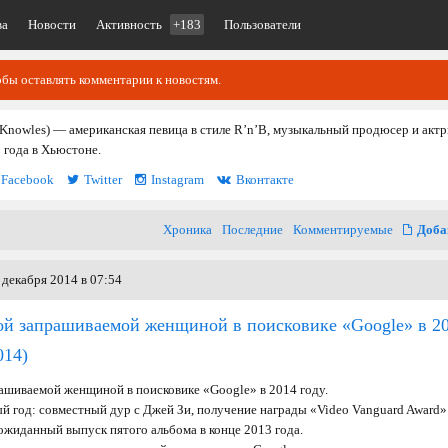
ва
Новости
Активность
+183
Пользователи
обы оставлять комментарии к новостям.
Knowles) — американская певица в стиле R’n’B, музыкальный продюсер и актр
 года в Хьюстоне.
Facebook
Twitter
Instagram
Вконтакте
Хроника
Последние
Комментируемые
Доба
 декабря 2014 в 07:54
мой запрашиваемой женщиной в поисковике «Google» в 2
014)
рашиваемой женщиной в поисковике «Google» в 2014 году.
 год: совместный дур с Джей Зи, получение награды «Video Vanguard Award»
ожиданный выпуск пятого альбома в конце 2013 года.