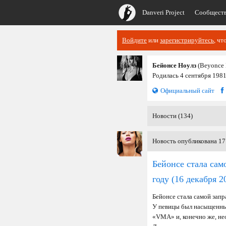
Danveri Project
Сообщест
Войдите
или
зарегистрируйтесь
, чт
Бейонсе Ноулз
(Beyonce 
Родилась 4 сентября 1981
Официальный сайт
Новости (134)
Новость опубликована 17
Бейонсе стала са
году
(16 декабря 2
Бейонсе стала самой зап
У певицы был насыщенный
«VMA» и, конечно же, не