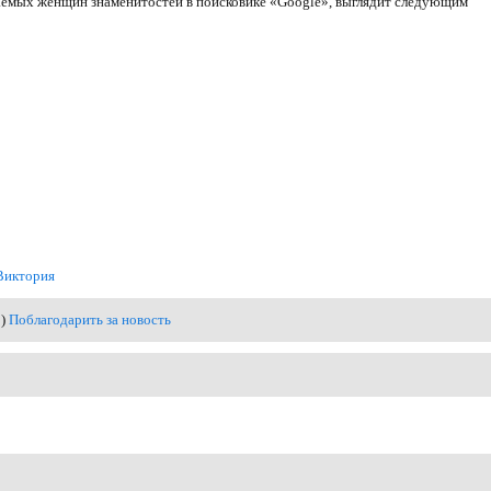
аемых женщин знаменитостей в поисковике «Google», выглядит следующим
Виктория
0)
Поблагодарить за новость