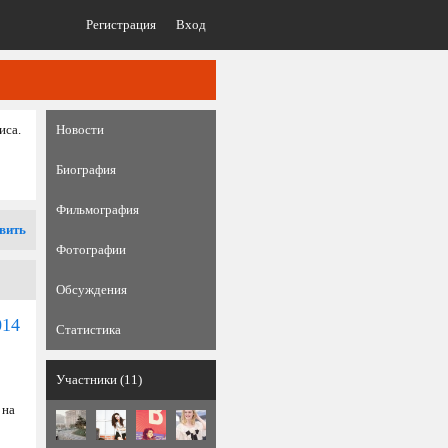
Регистрация
Вход
иса.
Новости
Биография
Фильмография
вить
Фотографии
Обсуждения
014
Статистика
Участники (11)
 на