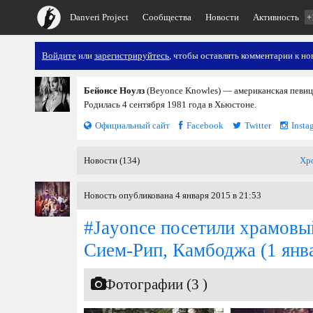
Danveri Project
Сообщества
Новости
Активность
+
Войдите
или
зарегистрируйтесь
, чтобы оставлять комментарии к но
Бейонсе Ноулз
(Beyonce Knowles) — американская певица
Родилась 4 сентября 1981 года в Хьюстоне.
Официальный сайт
Facebook
Twitter
Insta
Новости (134)
Хр
Новость опубликована 4 января 2015 в 21:53
#Jayonce посетили храмовы
Сием-Рип, Камбоджа
(1 янв
Фотографии (3 )