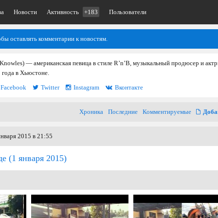
ва
Новости
Активность
+183
Пользователи
обы оставлять комментарии к новостям.
Knowles) — американская певица в стиле R’n’B, музыкальный продюсер и актр
 года в Хьюстоне.
Facebook
Twitter
Instagram
Вконтакте
Хроника
Последние
Комментируемые
Доба
нваря 2015 в 21:55
де
(1 января 2015)