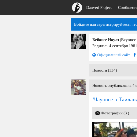
Danveri Project
Сообщест
Войдите
или
зарегистрируйтесь
, чт
Бейонсе Ноулз
(Beyonce 
Родилась 4 сентября 1981
Официальный сайт
Новости (134)
Новость опубликована 4 я
#Jayonce в Таилан
Фотографии (3 )