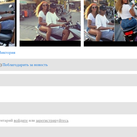
Виктория
0)
Поблагодарить за новость
ентарий
войдите
или
зарегистрируйтесь