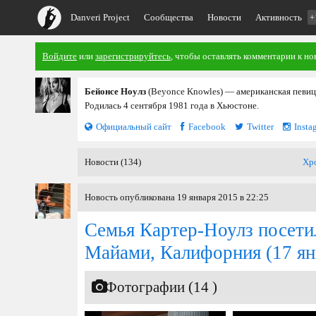
Danveri Project
Сообщества
Новости
Активность
+
Войдите
или
зарегистрируйтесь
, чтобы оставлять комментарии к но
Бейонсе Ноулз
(Beyonce Knowles) — американская певица
Родилась 4 сентября 1981 года в Хьюстоне.
Официальный сайт
Facebook
Twitter
Insta
Новости (134)
Хр
Новость опубликована 19 января 2015 в 22:25
Семья Картер-Ноулз посети
Майами, Калифорния
(17 ян
Фотографии (14 )