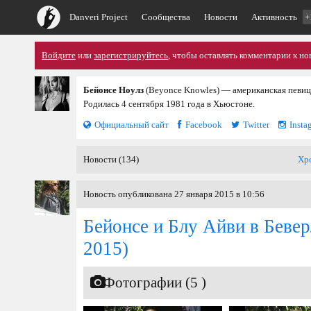
Danveri Project
Сообщества
Новости
Активность
+
Войдите
или
зарегистрируйтесь
, чтобы оставлять комментарии к но
Бейонсе Ноулз
(Beyonce Knowles) — американская певица
Родилась 4 сентября 1981 года в Хьюстоне.
Официальный сайт
Facebook
Twitter
Insta
Новости (134)
Хр
Новость опубликована 27 января 2015 в 10:56
Бейонсе и Блу Айви в Беве
2015)
Фотографии (5 )