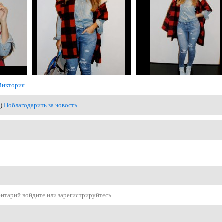
Виктория
0)
Поблагодарить за новость
ентарий
войдите
или
зарегистрируйтесь