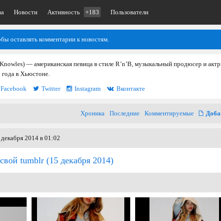
ва
Новости
Активность
+183
Пользователи
обы оставлять комментарии к новостям.
Knowles) — американская певица в стиле R’n’B, музыкальный продюсер и актр
 года в Хьюстоне.
Facebook
Twitter
Instagram
Вконтакте
Хроника
Последние
Комментируемые
Доба
 декабря 2014 в 01:02
свой tumblr
(15 декабря 2014)