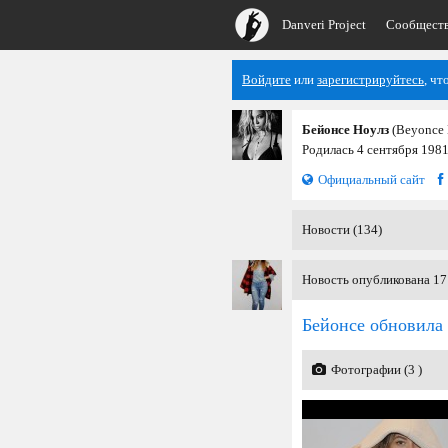
Danveri Project
Сообщест
Войдите
или
зарегистрируйтесь
, чт
Бейонсе Ноулз
(Beyonce 
Родилась 4 сентября 1981
Официальный сайт
Новости (134)
Новость опубликована 17
Бейонсе обновила 
Фотографии (3 )