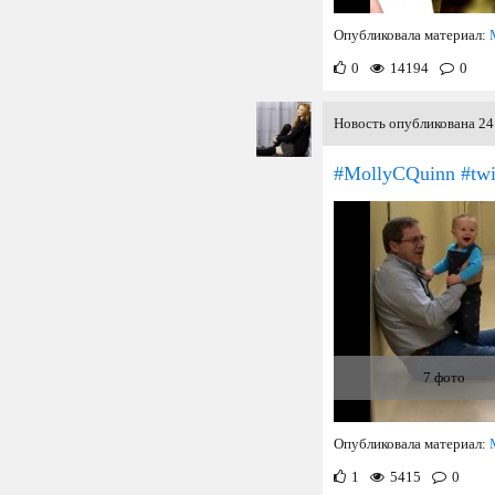
Опубликовала материал:
0
14194
0
Новость опубликована 24 
#MollyCQuinn #twi
7 фото
Опубликовала материал:
1
5415
0