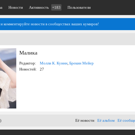
ва
Новости
Активность
+183
Пользователи
 и комментируйте новости в сообществах ваших кумиров!
Малика
Редактор:
Молли К. Куинн
,
Брекин Мейер
Новостей:
27
)
Её новости
Её альбом
Её сообщ