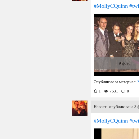
#MollyCQuinn #twi
9 фото
Опубликовала материал:
1
7631
0
Новость опубликована 3 ф
#MollyCQuinn #twi