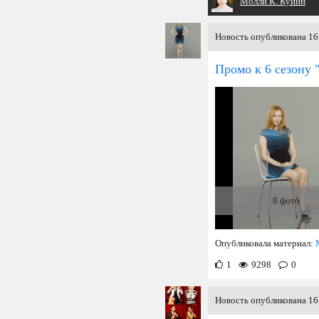
Молли К. Куинн
Новость опубликована 16
Промо к 6 сезону 
8 фото
Опубликовала материал:
1
9298
0
Новость опубликована 16