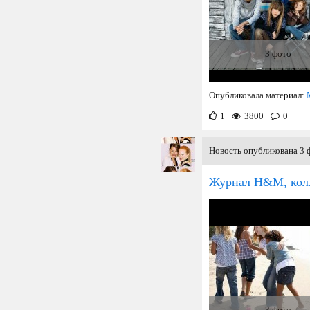
3 фото
Опубликовала материал:
1
3800
0
Новость опубликована 3 ф
Журнал H&M, колл
3 фото