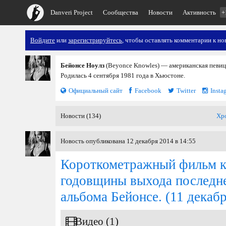
Danveri Project
Сообщества
Новости
Активность
+
Войдите
или
зарегистрируйтесь
, чтобы оставлять комментарии к но
Бейонсе Ноулз
(Beyonce Knowles) — американская певица
Родилась 4 сентября 1981 года в Хьюстоне.
Официальный сайт
Facebook
Twitter
Insta
Новости (134)
Хр
Новость опубликована 12 декабря 2014 в 14:55
Короткометражный фильм к
годовщины выхода последн
альбома Бейонсе.
(11 декабр
Видео (1)