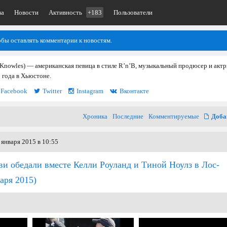
ва
Новости
Активность
+183
Пользователи
обы оставлять комментарии к новостям.
Knowles) — американская певица в стиле R’n’B, музыкальный продюсер и актр
 года в Хьюстоне.
Facebook
Twitter
Instagram
Вконтакте
Хроника
Последние
Комментируемые
Доба
января 2015 в 10:55
ви обедали вместе Келли Роуланд и Тиной Ноулз в Лос-
аря 2015)