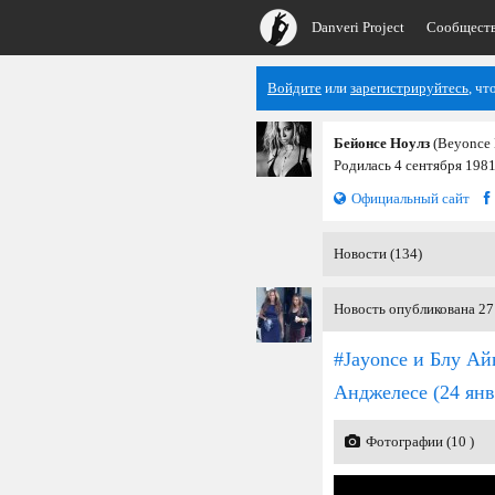
Danveri Project
Сообщест
Войдите
или
зарегистрируйтесь
, чт
Бейонсе Ноулз
(Beyonce 
Родилась 4 сентября 1981
Официальный сайт
Новости (134)
Новость опубликована 27 
#Jayonce и Блу Ай
Анджелесе
(24 янв
Фотографии (10 )