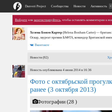
Danveri Project
Сообщества
Новости
Активность
+
Войдите
или
зарегистрируйтесь
, чтобы оставлять комментарии к но
Хелена Бонэм Картер
(Helena Bonham Carter) — британс
Оскар, лауреат премии БАФТА, командор Британской имп
Вконтакте
Новости (92)
Хр
Новость опубликована 4 июня 2014 в 16:36
Фото с октябрьской прогулк
ранее
(3 октября 2013)
Фотографии (28 )