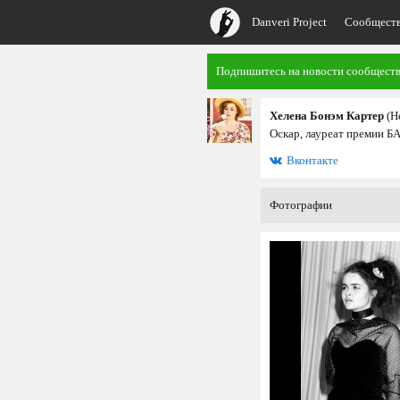
Danveri Project
Сообщест
Подпишитесь на новости сообщества
Хелена Бонэм Картер
(H
Оскар, лауреат премии Б
Вконтакте
Фотографии