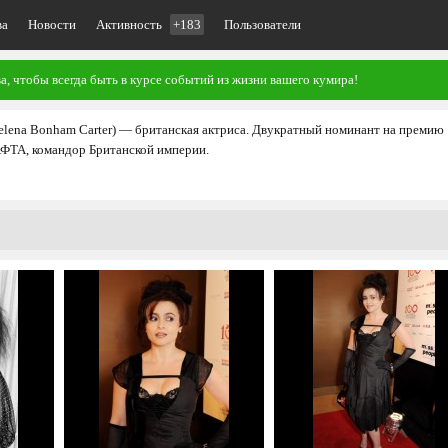
ва
Новости
Активность
+183
Пользователи
, чтобы всегда быть в курсе событий из жизни вашего кумира!
elena Bonham Carter) — британская актриса. Двукратный номинант на премию
АФТА, командор Британской империи.