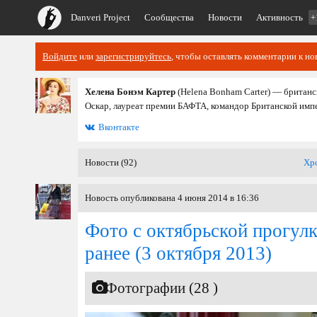
Danveri Project
Сообщества
Новости
Активность
+
Войдите
или
зарегистрируйтесь
, чтобы оставлять комментарии к но
Хелена Бонэм Картер
(Helena Bonham Carter) — британс
Оскар, лауреат премии БАФТА, командор Британской имп
Вконтакте
Новости (92)
Хр
Новость опубликована 4 июня 2014 в 16:36
Фото с октябрьской прогулк
ранее
(3 октября 2013)
Фотографии (28 )