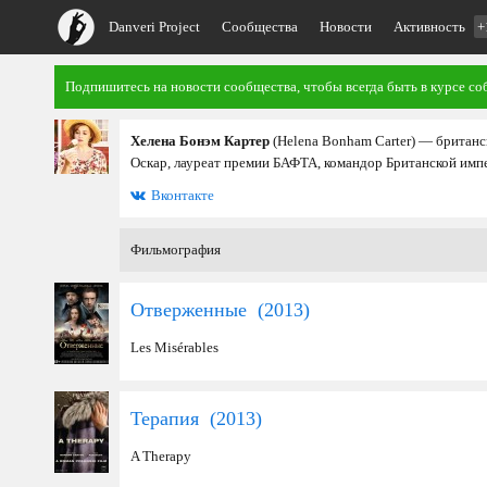
Danveri Project
Сообщества
Новости
Активность
+
Подпишитесь на новости сообщества, чтобы всегда быть в курсе со
Хелена Бонэм Картер
(Helena Bonham Carter) — британс
Оскар, лауреат премии БАФТА, командор Британской имп
Вконтакте
Фильмография
Отверженные (
2013
)
Les Misérables
Терапия (
2013
)
A Therapy