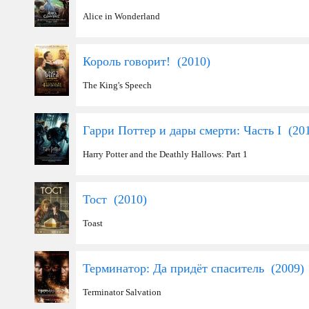
Alice in Wonderland
Король говорит! (
2010
)
The King's Speech
Гарри Поттер и дары смерти: Часть I (
20
Harry Potter and the Deathly Hallows: Part 1
Тост (
2010
)
Toast
Терминатор: Да придёт спаситель (
2009
)
Terminator Salvation