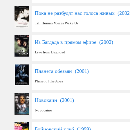
Пока не разбудят нас голоса живых (
2002
Till Human Voices Wake Us
Из Багдада в прямом эфире (
2002
)
Live from Baghdad
Планета обезьян (
2001
)
Planet of the Apes
Новокаин (
2001
)
Novocaine
Бойцовский клуб (
1999
)