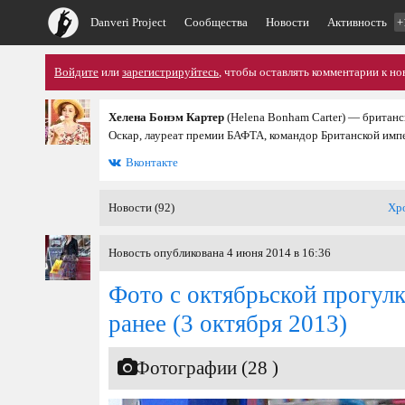
Danveri Project
Сообщества
Новости
Активность
+
Войдите
или
зарегистрируйтесь
, чтобы оставлять комментарии к но
Хелена Бонэм Картер
(Helena Bonham Carter) — британс
Оскар, лауреат премии БАФТА, командор Британской имп
Вконтакте
Новости (92)
Хр
Новость опубликована 4 июня 2014 в 16:36
Фото с октябрьской прогулк
ранее
(3 октября 2013)
Фотографии (28 )