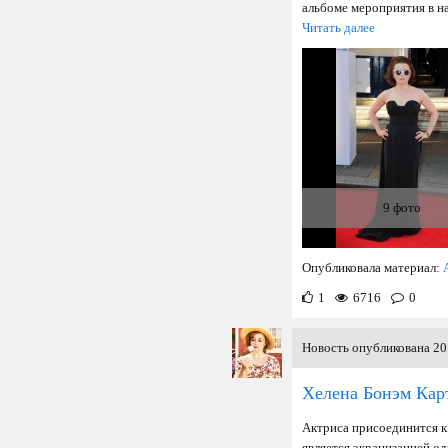
альбоме мероприятия в на
Читать далее
9 фото
Опубликовала материал:
1
6716
0
Новость опубликована 20 
Хелена Бонэм Кар
Актриса присоединится к
является экранизацией о