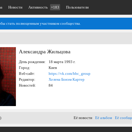
ва
Новости
Активность
+183
Пользователи
тобы стать полноценным участником сообщества.
Александра Жильцова
День рождения:
18 марта 1993 г.
Город:
Киев
Вэб-сайт:
https://vk.com/hbc_group
Редактор:
Хелена Бонэм Картер
Новостей:
84
)
Её новости
Её альбом
Её сообщ