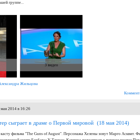
шей группе...
3 видео
Александра Жильцова
Коммент
мая 2014 в 16:26
тер сыграет в драме о Первой мировой
(18 мая 2014)
 касту фильма "The Guns of August". Персонажа Хелены зовут Марго Асквит. Ф
дноименной книги Барбары У. Тачман. Картина повествует о первом месяце Пе