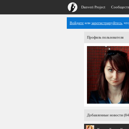
Danveri Project
Сообщест
Войдите
или
зарегистрируйтесь
, ч
Профиль пользователя
Добавленные новости (84