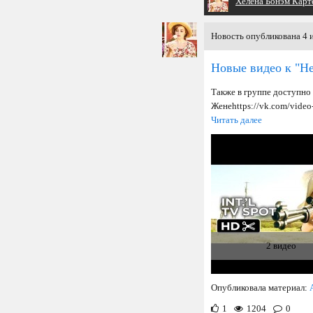
Хелена Бонэм Карт
Новость опубликована 4 
Новые видео к "Н
Также в группе доступно
Жене https://vk.com/vid
Читать далее
2 видео
Опубликовала материал:
1
1204
0