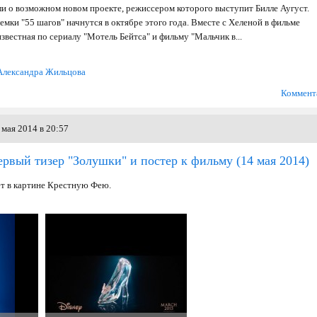
и о возможном новом проекте, режиссером которого выступит Билле Аугуст.
мки "55 шагов" начнутся в октябре этого года. Вместе с Хеленой в фильме
звестная по сериалу "Мотель Бейтса" и фильму "Мальчик в...
Александра Жильцова
Коммент
мая 2014 в 20:57
ервый тизер "Золушки" и постер к фильму
(14 мая 2014)
т в картине Крестную Фею.