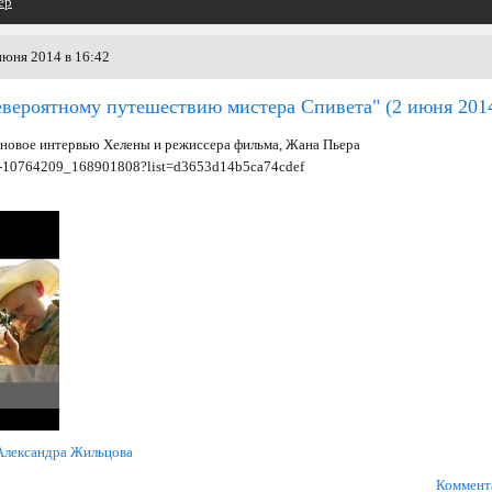
ер
июня 2014 в 16:42
евероятному путешествию мистера Спивета"
(2 июня 201
 новое интервью Хелены и режиссера фильма, Жана Пьера
eo-10764209_168901808?list=d3653d14b5ca74cdef
Александра Жильцова
Коммент