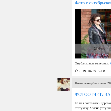
Фото с октябрьско
28 фото
Опубликовала материал:
0
18780
0
Новость опубликована 20 
ФОТООТЧЕТ: BAF
18 мая состоялась церем
статуэтку Хелена уступи