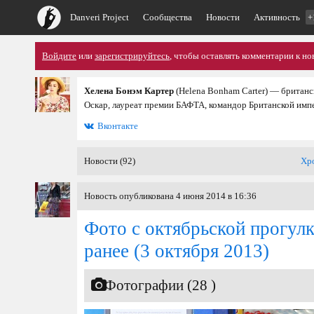
Danveri Project
Сообщества
Новости
Активность
+
Войдите
или
зарегистрируйтесь
, чтобы оставлять комментарии к но
Хелена Бонэм Картер
(Helena Bonham Carter) — британс
Оскар, лауреат премии БАФТА, командор Британской имп
Вконтакте
Новости (92)
Хр
Новость опубликована 4 июня 2014 в 16:36
Фото с октябрьской прогулк
ранее
(3 октября 2013)
Фотографии (28 )