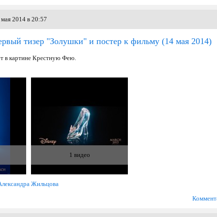
мая 2014 в 20:57
ервый тизер "Золушки" и постер к фильму
(14 мая 2014)
т в картине Крестную Фею.
1 видео
Александра Жильцова
Коммент