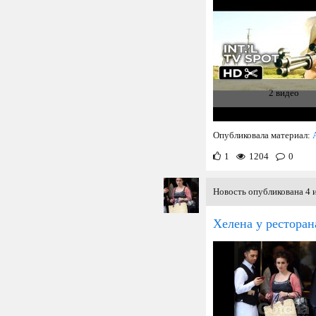
Окт
10
Сен
1
Авг
Июл
1
Июн
1
Май
2 видео
Апр
Мрт
2
Фев
2
Опубликовала материал:
Янв
4
1
1204
0
Новость опубликована 4 
Хелена у ресторан