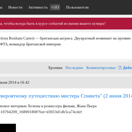
ва
Новости
Активность
+183
Пользователи
, чтобы всегда быть в курсе событий из жизни вашего кумира!
elena Bonham Carter) — британская актриса. Двукратный номинант на премию
АФТА, командор Британской империи.
Хроника
Последние
Комментируемые
Доба
июня 2014 в 16:42
евероятному путешествию мистера Спивета"
(2 июня 201
 новое интервью Хелены и режиссера фильма, Жана Пьера
eo-10764209_168901808?list=d3653d14b5ca74cdef