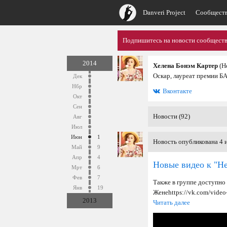
Danveri Project
Сообщест
Подпишитесь на новости сообщества
2014
Хелена Бонэм Картер
(H
Оскар, лауреат премии Б
Дек
Нбр
Вконтакте
Окт
Сен
Новости (92)
Авг
Июл
Июн
1
Новость опубликована 4 
Май
9
Апр
4
Новые видео к "Н
Мрт
6
Фев
7
Также в группе доступно
Янв
19
Жене https://vk.com/vid
2013
Читать далее
Дек
17
Нбр
8