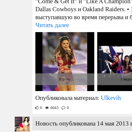
"Come & Get It" и "Like A Champio
Dallas Cowboys и Oakland Raiders. •
выступавшую во время перерыва и б
Читать далее
9 фото
1 виде
Опубликовала материал:
Ulkevih
0
6043
0
Новость опубликована 14 мая 2013 