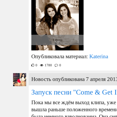
1 фото
Опубликовала материал:
Katerina
0
1780
0
Новость опубликована 7 апреля 2013
Запуск песни "Come & Get I
Пока мы все ждём выход клипа, уже 
вышла раньше положенного времени(
была немного взволнованна. Она сня