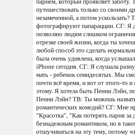
парнем, который проявляет заботу.
путешествовать только со своими др
незамеченной, а потом ускользать? 
фотографируют папарацции. СГ: Я д
позволяю людям слишком ограничива
отрезке своей жизни, когда ты хоче
любой способ это сделать нормаль
была очень удивлена, когда услышал
iPhone сегодня. СГ: Я слушала разну
мать - ребенок семидесятых. Мы см
почти всё время, и вот от этого-то 
этому. Я хотела быть Пенни Лэйн, п
Пенни Лэйн? ТВ: Ты можешь назвать
романтических комедий? СГ: Мне нр
"Красотка", "Как потерять парня за д
безнадежным романтиком, но в тако
отшучиваться на эту тему, потому чт