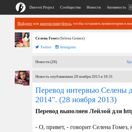
Danveri Project
Сообщества
Новости
Активность
+
Войдите
или
зарегистрируйтесь
, чтобы оставлять комментарии к но
Селена Гомез
(Selena Gomez)
Twitter
Instagram
Новости (28)
Хр
Новость опубликована 29 ноября 2013 в 18:31
Перевод интервью Селены д
2014".
(28 ноября 2013)
Перевод выполнен Лейлой для htt
- О, привет, - говорит Селена Гомез,