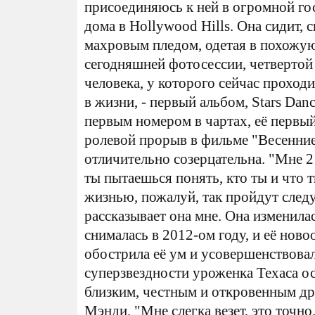
присоединяюсь к ней в огромной го
дома в Hollywood Hills. Она сидит, с
махровым пледом, одетая в похожу
сегодняшней фотосессии, четвертой
человека, у которого сейчас прохо
в жизни, - первый альбом, Stars Da
первым номером в чартах, её первый
ролевой прорыв в фильме "Весенние
отличительно созерцательна. "Мне 21
ты пытаешься понять, кто ты и что 
жизнью, пожалуй, так пройдут след
рассказывает она мне. Она изменилас
снималась в 2012-ом году, и её нов
обострила её ум и усовершенствовал
суперзвездности уроженка Техаса ос
близким, честным и откровенным дру
Мэнди. "Мне слегка везет, это точно