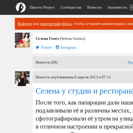
Danveri Project
Сообщества
Новости
Активность
+
Войдите
или
зарегистрируйтесь
, чтобы оставлять комментарии к но
Селена Гомез
(Selena Gomez)
Twitter
Instagram
Новости (28)
Хр
Новость опубликована 6 апреля 2013 в 07:11
Селена у студии и ресторан
После того, как папарации дали наш
подлавливали её в различны местах,
сфотографировали её утром на улиц
в отличном настроении и прекрасно