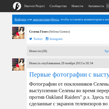
Danveri Project
Сообщества
Новости
Активность
+
Войдите
или
зарегистрируйтесь
, чтобы оставлять комментарии к но
Селена Гомез
(Selena Gomez)
Twitter
Instagram
Новости (28)
Хр
Новость опубликована 29 ноября 2013 в 18:34
Первые фотографии с выст
Фотографии от поклонников Селены,
выступлении Селены во время перер
против Oakland Raiders".p.s. Здесь
сделанные с экранов телевизоров во