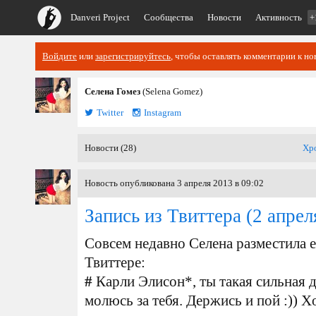
Danveri Project
Сообщества
Новости
Активность
+
Войдите
или
зарегистрируйтесь
, чтобы оставлять комментарии к но
Селена Гомез
(Selena Gomez)
Twitter
Instagram
Новости (28)
Хр
Новость опубликована 3 апреля 2013 в 09:02
Запись из Твиттера
(2 апрел
Совсем недавно Селена разместила е
Твиттере:
#
Карли
Элисон*, ты такая сильная 
молюсь за тебя. Держись и пой :)) X