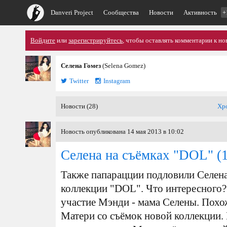
Danveri Project
Сообщества
Новости
Активность
+
Войдите
или
зарегистрируйтесь
, чтобы оставлять комментарии к но
Селена Гомез
(Selena Gomez)
Twitter
Instagram
Новости (28)
Хр
Новость опубликована 14 мая 2013 в 10:02
Селена на съёмках "DOL"
(1
Также папарацции подловили Селена
коллекции "DOL". Что интересного? 
участие Мэнди - мама Селены. Похо
Матери со съёмок новой коллекции. 