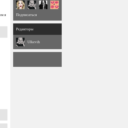
ом я
Подписаться
Редакторы
Ulkevih