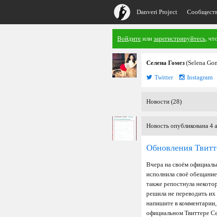
Danveri Project
Сообщест
Войдите
или
зарегистрируйтесь
, чт
Селена Гомез
(Selena Go
Twitter
Instagram
Новости (28)
Новость опубликована 4 а
Обновления Твитт
Вчера на своём официаль
исполнила своё обещание.
также репостнула некото
решила не переводить их 
напишите в комментарии, 
официальном Твиттере С