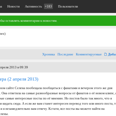
ва
Новости
Активность
+183
Пользователи
обы оставлять комментарии к новостям.
mez)
Хроника
Последние
Комментируемые
Доба
преля 2013 в 09:39
ера
(2 апреля 2013)
ном сайте Селена пообещала пообщаться с фанатами и вечером этого же дня
 Она ответила на самые разнообразные вопросы от фанатов о её новом клипе, 
рые самые интересные посты по её мнению. Но постов было так много, что я
и кидать сюда. А если же вам станет интересен перевод того или иного поста, 
и я незамедлительно вам отвечу. Кстати, все посты вы можете найти на
елены.