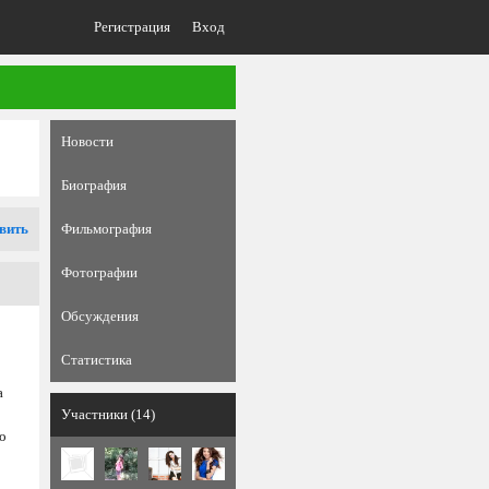
Регистрация
Вход
Новости
Биография
вить
Фильмография
Фотографии
Обсуждения
Статистика
а
Участники (14)
то