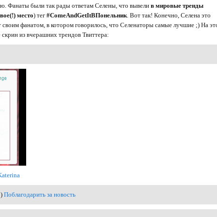
ваю. Фанаты были так рады ответам Селены, что вывели
в мировые тренды
вое(!) место
) тег
#ComeAndGetItВПонельник
. Вот так! Конечно, Селена это
т своим фанатом, в котором говорилось, что Селенаторы самые лучшие ;) На эт
 скрин из вчерашних трендов Твиттера:
Katerina
0)
Поблагодарить за новость