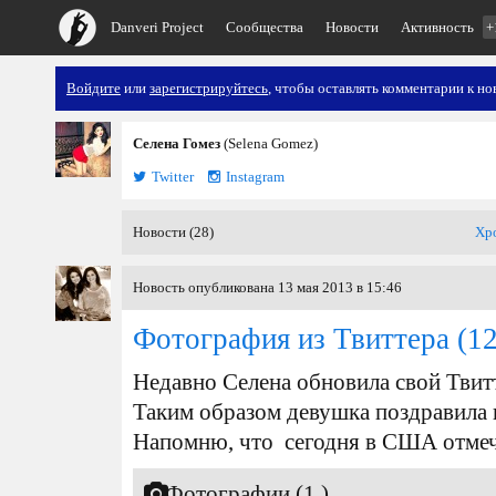
Danveri Project
Сообщества
Новости
Активность
+
Войдите
или
зарегистрируйтесь
, чтобы оставлять комментарии к но
Селена Гомез
(Selena Gomez)
Twitter
Instagram
Новости (28)
Хр
Новость опубликована 13 мая 2013 в 15:46
Фотография из Твиттера
(12
Недавно Селена обновила свой Твит
Таким образом девушка поздравила 
Напомню, что сегодня в США отмеч
Фотографии (1 )