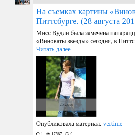
На съемках картины «Винов
Питтсбурге.
(28 августа 201
Мисс Вудли была замечена папарацц
«Виноваты звезды» сегодня, в Питтс
Читать далее
25 фото
Опубликовала материал:
vertime
1
17587
0