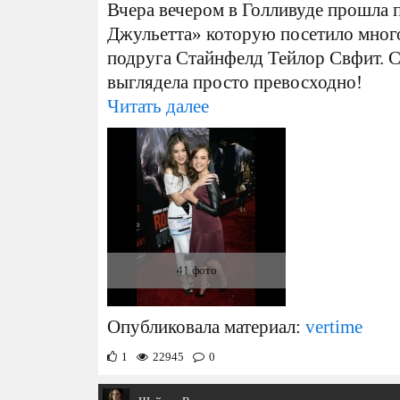
Вчера вечером в Голливуде прошла 
Джульетта» которую посетило много
подруга Стайнфелд Тейлор Свфит. С
выглядела просто превосходно!
Читать далее
41 фото
Опубликовала материал:
vertime
1
22945
0