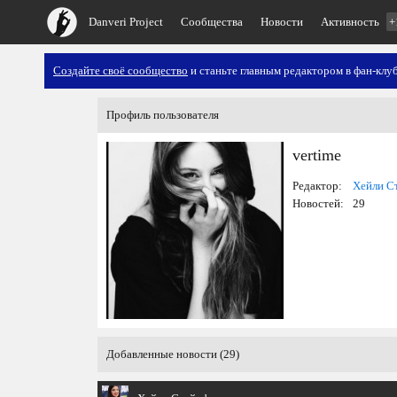
Danveri Project
Сообщества
Новости
Активность
+
Создайте своё сообщество
и станьте главным редактором в фан-клуб
Профиль пользователя
vertime
Редактор:
Хейли С
Новостей:
29
Добавленные новости (29)