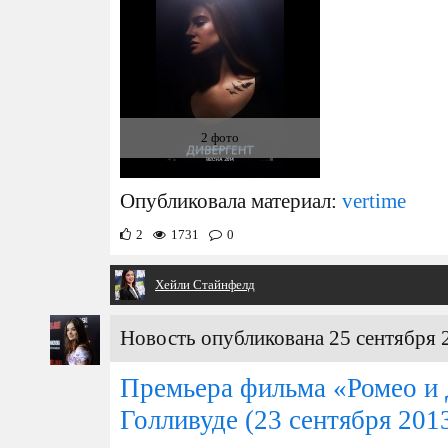
2 фото
Опубликовала материал:
vertime
2
1731
0
Хейли Стайнфелд
Новость опубликована 25 сентября 
Премьера фильма «Ромео и 
Голливуде
(23 сентября 201