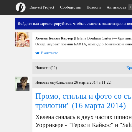
Danveri Project
Сообщества
Новости
Активность
+
Войдите
или
зарегистрируйтесь
, чтобы оставлять комментарии к но
Хелена Бонэм Картер
(Helena Bonham Carter) — британс
Оскар, лауреат премии БАФТА, командор Британской имп
Вконтакте
Новости (92)
Хр
Новость опубликована 26 марта 2014 в 11:22
Промо, стиллы и фото со с
трилогии"
(16 марта 2014)
Хелена снялась в двух частях шпио
Уоррикере - "Теркс и Кайкос" и "Salti