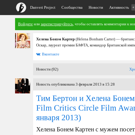
Danveri Project
Сообщества
Новости
Активность
+
Войдите
или
зарегистрируйтесь
, чтобы оставлять комментарии к но
Хелена Бонэм Картер
(Helena Bonham Carter) — британс
Оскар, лауреат премии БАФТА, командор Британской имп
Вконтакте
Новости (92)
Хр
Новость опубликована 3 февраля 2013 в 15:28
Тим Бертон и Хелена Бонем
Film Critics Circle Film Awa
января 2013)
Хелена Бонем Картен с мужем посети