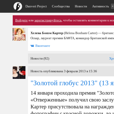
Danveri Project
Сообщества
Новости
Активность
+
Войдите
или
зарегистрируйтесь
, чтобы оставлять комментарии к но
Хелена Бонэм Картер
(Helena Bonham Carter) — британс
Оскар, лауреат премии БАФТА, командор Британской имп
Вконтакте
Новости (92)
Хр
Новость опубликована 3 февраля 2013 в 15:36
"Золотой глобус 2013"
(13 я
14 января проходила премия "Золото
«Отверженные» получил свою заслу
Картер присутствовала на награжде
фотографии с красной дорожки, до 