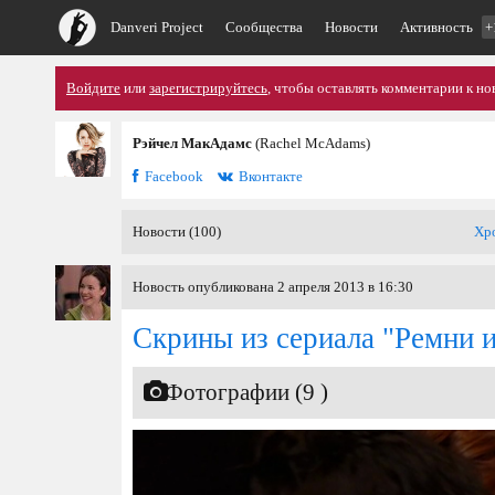
Danveri Project
Сообщества
Новости
Активность
+
Войдите
или
зарегистрируйтесь
, чтобы оставлять комментарии к но
Рэйчел МакАдамс
(Rachel McAdams)
Facebook
Вконтакте
Новости (100)
Хр
Новость опубликована 2 апреля 2013 в 16:30
Скрины из сериала "Ремни 
Фотографии (9 )