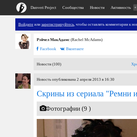
Danveri Project
Сообщества
Новости
Активность
+
Войдите
или
зарегистрируйтесь
, чтобы оставлять комментарии к но
Рэйчел МакАдамс
(Rachel McAdams)
Facebook
Вконтакте
Новости (100)
Хр
Новость опубликована 2 апреля 2013 в 16:30
Скрины из сериала "Ремни 
Фотографии (9 )