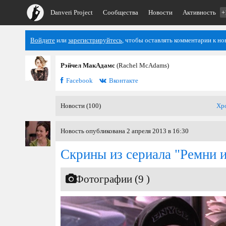
Danveri Project
Сообщества
Новости
Активность
+
Войдите
или
зарегистрируйтесь
, чтобы оставлять комментарии к но
Рэйчел МакАдамс
(Rachel McAdams)
Facebook
Вконтакте
Новости (100)
Хр
Новость опубликована 2 апреля 2013 в 16:30
Скрины из сериала "Ремни 
Фотографии (9 )