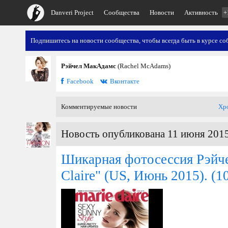
Danveri Project
Сообщества
Новости
Активность
+
Подпишитесь на новости сообщества, чтобы всегда быть в курсе со
Рэйчел МакАдамс
(Rachel McAdams)
Facebook
Вконтакте
Комментируемые новости
Хр
Новость опубликована 11 июня 2015
Шикарная фотосессия Рэйче
Claire" (US, Июнь 2015).
(10