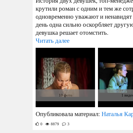
История двух девушек, топ-менедж
крутили роман с одним и тем же со
одновременно уважают и ненавидят 
день одна сильно оскорбляет другу
девушка решает отомстить.
Читать далее
10 фото
1 виде
Опубликовала материал:
Наталья Ка
0
8879
3